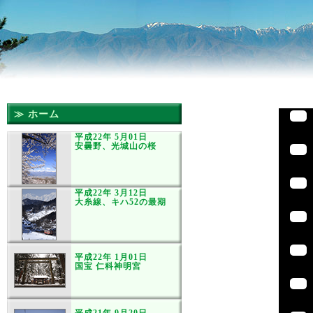
≫ ホーム
平成22年 5月01日
安曇野、光城山の桜
平成22年 3月12日
大糸線、キハ52の最期
平成22年 1月01日
国宝 仁科神明宮