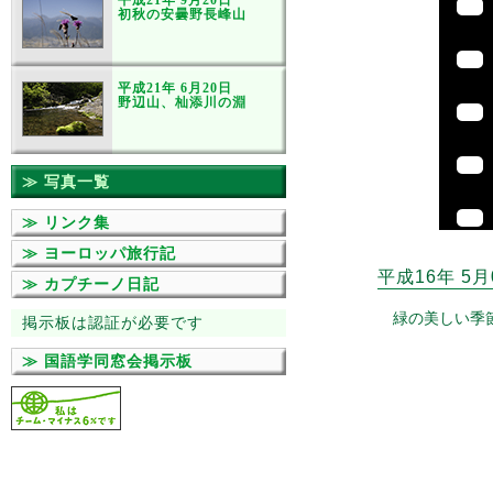
平成21年 9月20日
初秋の安曇野長峰山
平成21年 6月20日
野辺山、杣添川の淵
≫ 写真一覧
≫ リンク集
≫ ヨーロッパ旅行記
平成16年 5
≫ カプチーノ日記
緑の美しい季
掲示板は認証が必要です
≫ 国語学同窓会掲示板