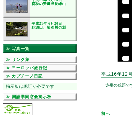
平成21年 9月20日
初秋の安曇野長峰山
平成21年 6月20日
野辺山、杣添川の淵
≫ 写真一覧
≫ リンク集
≫ ヨーロッパ旅行記
平成16年12
≫ カプチーノ日記
赤岳の残照で
掲示板は認証が必要です
≫ 国語学同窓会掲示板
前へ