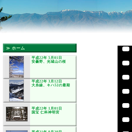
≫ ホーム
平成22年 5月01日
安曇野、光城山の桜
平成22年 3月12日
大糸線、キハ52の最期
平成22年 1月01日
国宝 仁科神明宮