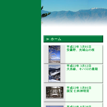
≫ ホーム
平成22年 5月01日
安曇野、光城山の桜
平成22年 3月12日
大糸線、キハ52の最期
平成22年 1月01日
国宝 仁科神明宮