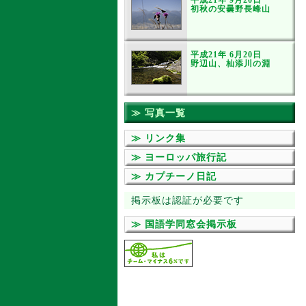
平成21年 9月20日
初秋の安曇野長峰山
平成21年 6月20日
野辺山、杣添川の淵
≫ 写真一覧
≫ リンク集
≫ ヨーロッパ旅行記
≫ カプチーノ日記
掲示板は認証が必要です
≫ 国語学同窓会掲示板