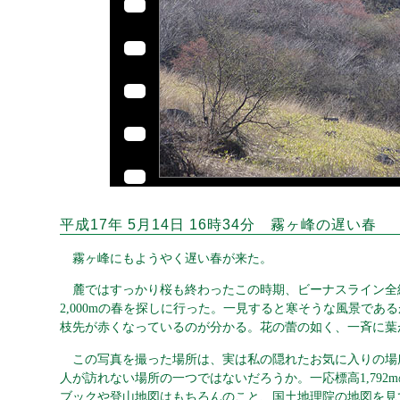
平成17年 5月14日 16時34分 霧ヶ峰の遅い春
霧ヶ峰にもようやく遅い春が来た。
麓ではすっかり桜も終わったこの時期、ビーナスライン全
2,000mの春を探しに行った。一見すると寒そうな風景であ
枝先が赤くなっているのが分かる。花の蕾の如く、一斉に葉
この写真を撮った場所は、実は私の隠れたお気に入りの場
人が訪れない場所の一つではないだろうか。一応標高1,792
ブックや登山地図はもちろんのこと、国土地理院の地図を見