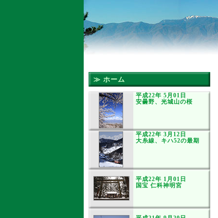
≫ ホーム
平成22年 5月01日
安曇野、光城山の桜
平成22年 3月12日
大糸線、キハ52の最期
平成22年 1月01日
国宝 仁科神明宮