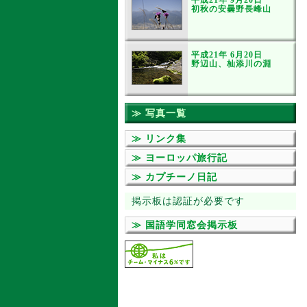
平成21年 9月20日
初秋の安曇野長峰山
平成21年 6月20日
野辺山、杣添川の淵
≫ 写真一覧
≫ リンク集
≫ ヨーロッパ旅行記
≫ カプチーノ日記
掲示板は認証が必要です
≫ 国語学同窓会掲示板