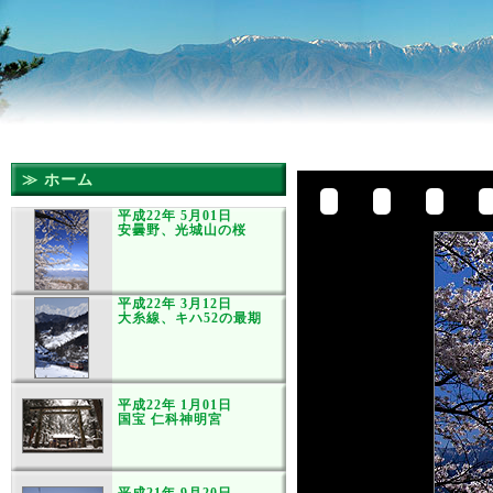
≫ ホーム
平成22年 5月01日
安曇野、光城山の桜
平成22年 3月12日
大糸線、キハ52の最期
平成22年 1月01日
国宝 仁科神明宮