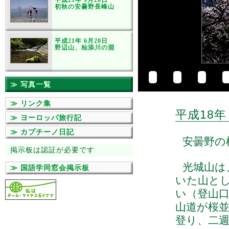
平成21年 9月20日
初秋の安曇野長峰山
平成21年 6月20日
野辺山、杣添川の淵
≫ 写真一覧
≫ リンク集
平成18年
≫ ヨーロッパ旅行記
≫ カプチーノ日記
安曇野の
掲示板は認証が必要です
光城山は
≫ 国語学同窓会掲示板
いた山とし
い（登山口
山道が桜
登り、二