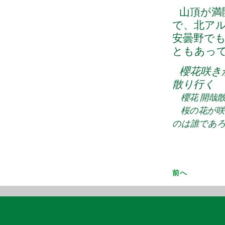
山頂が満
で、北ア
安曇野で
ともあっ
櫻花咲き
散り行く
櫻花 開哉散 
桜の花が咲
のは誰であろう
前へ