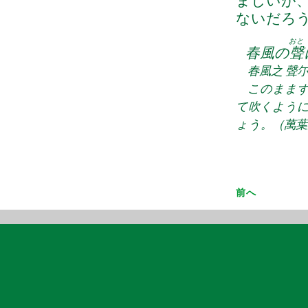
ましいが
ないだろ
おと
春風の
聲
春風之 聲尓
このままず
て吹くよう
ょう。（萬葉集
前へ