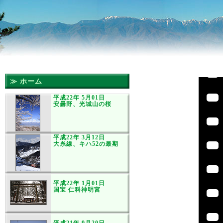
≫ ホーム
平成22年 5月01日
安曇野、光城山の桜
平成22年 3月12日
大糸線、キハ52の最期
平成22年 1月01日
国宝 仁科神明宮