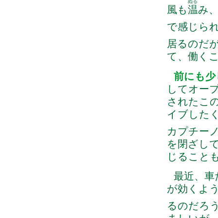
ぬる
風も
温
み
で感じら
居るのだ
て、働く
前にも少
してオー
されたこ
イブした
カプチー
を閉ざし
じること
最近、車
が効くよ
るのだろ