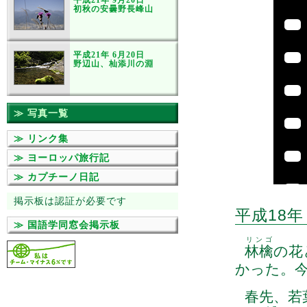
平成21年 9月20日
初秋の安曇野長峰山
平成21年 6月20日
野辺山、杣添川の淵
≫ 写真一覧
≫ リンク集
≫ ヨーロッパ旅行記
≫ カプチーノ日記
掲示板は認証が必要です
平成18年
≫ 国語学同窓会掲示板
リンゴ
林檎
の花
かった。
春先、若