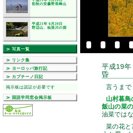
平成21年 9月20日
初秋の安曇野長峰山
平成21年 6月20日
野辺山、杣添川の淵
≫ 写真一覧
≫ リンク集
平成19年
≫ ヨーロッパ旅行記
昏
≫ カプチーノ日記
言うまで
掲示板は認証が必要です
≫ 国語学同窓会掲示板
山村暮鳥
飯山の菜
油菜では
菜の花と