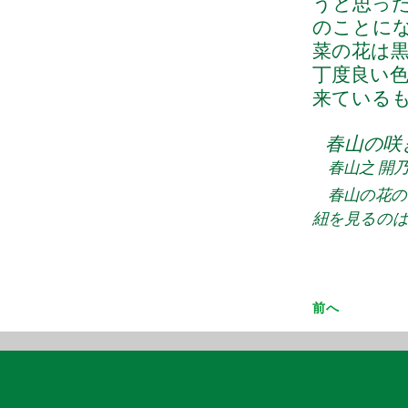
うと思っ
のことに
菜の花は
丁度良い
来ている
春山の咲
春山之 開乃
春山の花の
紐を見るのはい
前へ