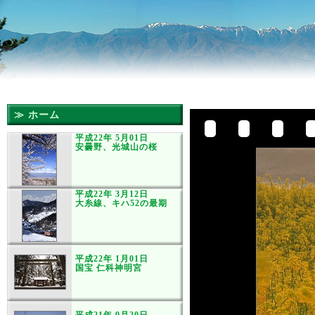
≫ ホーム
平成22年 5月01日
安曇野、光城山の桜
平成22年 3月12日
大糸線、キハ52の最期
平成22年 1月01日
国宝 仁科神明宮