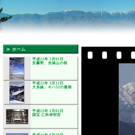
≫ ホーム
平成22年 5月01日
安曇野、光城山の桜
平成22年 3月12日
大糸線、キハ52の最期
平成22年 1月01日
国宝 仁科神明宮