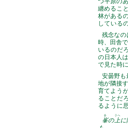
つ平原の
纏めるこ
林がある
している
残念なの
時、田舎
いるのだ
の日本人
で見た時
安曇野も
地が隣接
育てよう
ることだ
るように
を
うへ
峯
の
上
に
も