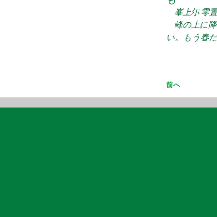
峯上尓 零置
峰の上に降
い。もう春だの
前へ