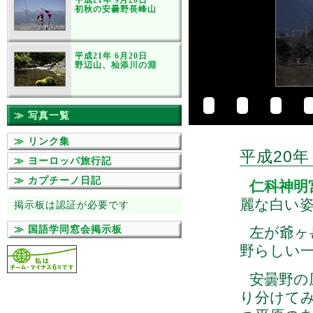
平成21年 9月20日
初秋の安曇野長峰山
平成21年 6月20日
野辺山、杣添川の淵
≫ 写真一覧
≫ リンク集
平成20年
≫ ヨーロッパ旅行記
≫ カプチーノ日記
仁科神明
麗な白い
掲示板は認証が必要です
≫ 国語学同窓会掲示板
左が爺ヶ岳
野らしい
安曇野の
り分けて